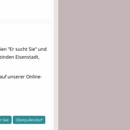
ien "Er sucht Sie" und
einden Eisenstadt,
auf unserer Online-
m See
Oberpullendorf