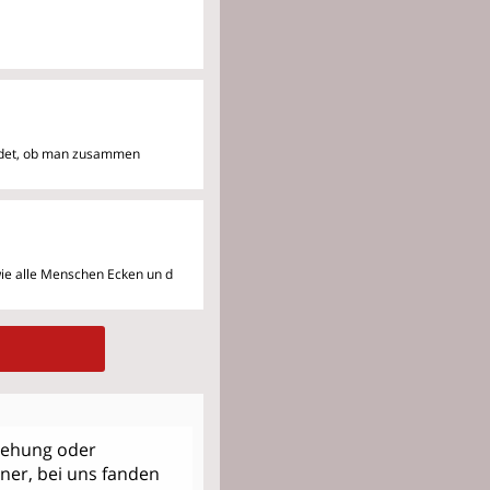
eidet, ob man zusammen
 wie alle Menschen Ecken un
d
iehung oder
tner, bei uns fanden