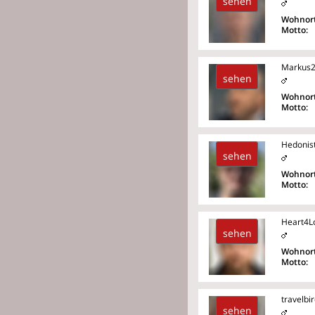
sehen
Wohnort
Motto:
Markus2
sehen
Wohnort
Motto:
Hedonis
sehen
Wohnort
Motto:
Heart4L
sehen
Wohnort
Motto:
travelbi
sehen