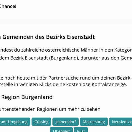
 Chance!
 Gemeinden des Bezirks Eisenstadt
findest du zahlreiche österreichische Männer in den Kategor
s dem Bezirk Eisenstadt (Burgenland), darunter aus den Gem
te noch heute mit der Partnersuche rund um deinen Bezirk 
rstelle in wenigen Klicks deine kostenlose Kontaktanzeige.
 Region Burgenland
r untenstehenden Regionen um mehr zu sehen.
stadt-Umgebung
Güssing
Jennersdorf
Mattersburg
Neusiedl a
Oberwart
Rust