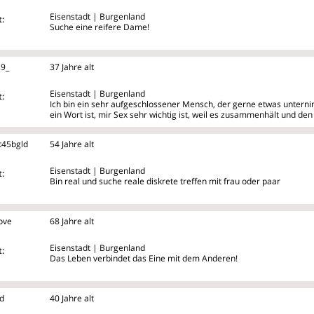
Eisenstadt | Burgenland
:
Suche eine reifere Dame!
9_
37 Jahre alt
Eisenstadt | Burgenland
:
Ich bin ein sehr aufgeschlossener Mensch, der gerne etwas unterni
ein Wort ist, mir Sex sehr wichtig ist, weil es zusammenhält und den R
t45bgld
54 Jahre alt
Eisenstadt | Burgenland
:
Bin real und suche reale diskrete treffen mit frau oder paar
ove
68 Jahre alt
Eisenstadt | Burgenland
:
Das Leben verbindet das Eine mit dem Anderen!
rd
40 Jahre alt