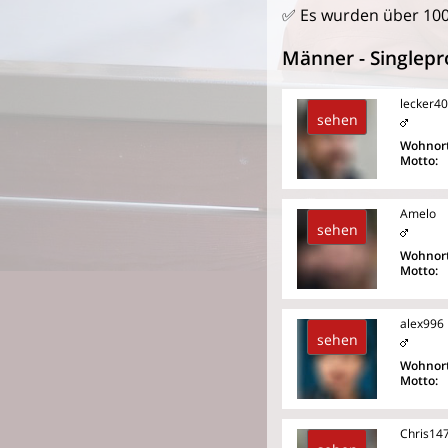
✅ Es wurden über 10
Männer - Singlepro
lecker40
sehen
Wohnort
Motto:
Amelo
sehen
Wohnort
Motto:
alex996
sehen
Wohnort
Motto:
Chris14