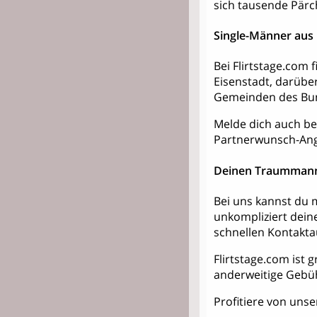
sich tausende Pärc
Single-Männer aus 
Bei Flirtstage.com
Eisenstadt, darübe
Gemeinden des Bun
Melde dich auch bei
Partnerwunsch-Ang
Deinen Traummann
Bei uns kannst du m
unkompliziert dein
schnellen Kontakt
Flirtstage.com ist g
anderweitige Gebü
Profitiere von unse