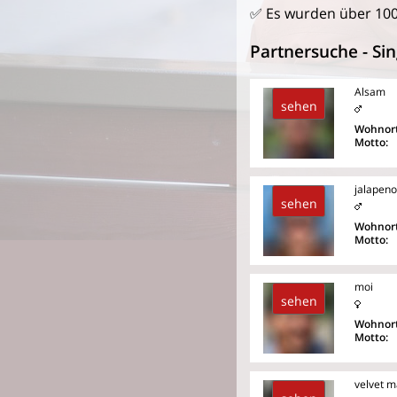
✅ Es wurden über 100
Partnersuche - Sin
Alsam
sehen
Wohnort
Motto:
jalapeno
sehen
Wohnort
Motto:
moi
sehen
Wohnort
Motto:
velvet m