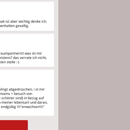
k ist aber wichtig denke ich.
nhalten gesellig.
raumpartnerin! was ist mir
istens? das verrate ich nicht,
n stelle :-(
(klingt abgedroschen, i
st mir
streams + besuch von
e schöner sind) in bezug auf
an meiner lebensart und daran,
t endgültig \\\"erwachsen\\\"