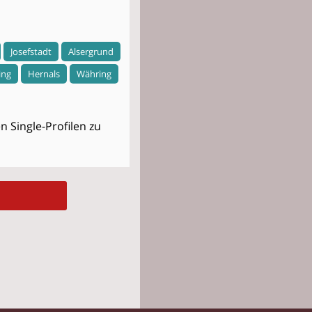
Josefstadt
Alsergrund
ing
Hernals
Währing
 Single-Profilen zu