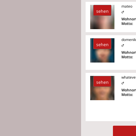
mateo
sehen
Wohnort
Motto:
domenik
sehen
Wohnort
Motto:
whateve
sehen
Wohnort
Motto: