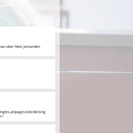
ob man über Netz jemanden
ngles.at/pages/site/de/sing
r=