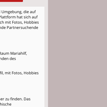
nd Umgebung, die auf
lattform hat sich auf
ich mit Fotos, Hobbies
sende Partnersuchende
 Raum Mariahilf,
inden des
il, mit Fotos, Hobbies
er zu finden. Das
thische