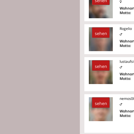
sehen
Wohnort
Motto:
Rogelio
sehen
Wohnort
Motto:
lustaufs
sehen
Wohnort
Motto:
nemos0
sehen
Wohnort
Motto: