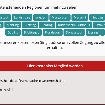
 untenstehenden Regionen um mehr zu sehen.
dstadt
Landstraße
Wieden
Margareten
Mariahilf
Neubau
g
Meidling
Hietzing
Penzing
Rudolfsheim-Fünfhaus
Ottakr
Döbling
Brigittenau
Floridsdorf
Donaustadt
Liesing
i unserer kostenlosen Singlebörse um vollen Zugang zu allen
erhalten.
Hier kostenlos Mitglied werden
nschen die auf Parnersuche in Oesterreich sind:
erreich
]