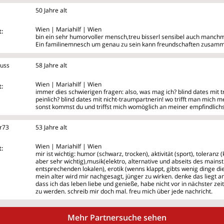
50 Jahre alt
Wien | Mariahilf | Wien
:
bin ein sehr humorvoller mensch,treu bisserl sensibel auch manchma
Ein familinemnesch um genau zu sein kann freundschaften zusamme
uss
58 Jahre alt
Wien | Mariahilf | Wien
:
immer dies schwierigen fragen: also, was mag ich? blind dates mit t
peinlich? blind dates mit nicht-traumpartnerin! wo trifft man mich me
sonst kommst du und triffst mich womöglich an meiner empfindlichste
r73
53 Jahre alt
Wien | Mariahilf | Wien
:
mir ist wichtig: humor (schwarz, trocken), aktivität (sport), toleranz 
aber sehr wichtig),musik(elektro, alternative und abseits des main
entsprechenden lokalen), erotik (wenns klappt, gibts wenig dinge di
mein alter wird mir nachgesagt, jünger zu wirken. denke das liegt 
dass ich das leben liebe und genieße, habe nicht vor in nächster zei
zu werden. schreib mir doch mal. freu mich über jede nachricht.
Mehr Partnersuche sehen