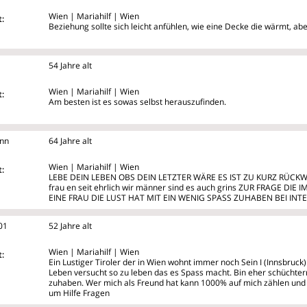
Wien | Mariahilf | Wien
:
Beziehung sollte sich leicht anfühlen, wie eine Decke die wärmt, aber
54 Jahre alt
Wien | Mariahilf | Wien
:
Am besten ist es sowas selbst herauszufinden.
inn
64 Jahre alt
Wien | Mariahilf | Wien
:
LEBE DEIN LEBEN OBS DEIN LETZTER WÄRE ES IST ZU KURZ RÜCKW
frau
en seit ehrlich wir männer sind es auch grins ZUR FRAGE DI
EINE FRAU DIE LUST HAT MIT EIN WENIG SPASS ZUHABEN BEI IN
01
52 Jahre alt
Wien | Mariahilf | Wien
:
Ein Lustiger Tiroler der in Wien wohnt immer noch Sein I (Innsbruc
Leben versucht so zu leben das es Spass macht. Bin eher schüchter
zuhaben. Wer mich als Freund hat kann 1000% auf mich zählen und
um Hilfe Fragen