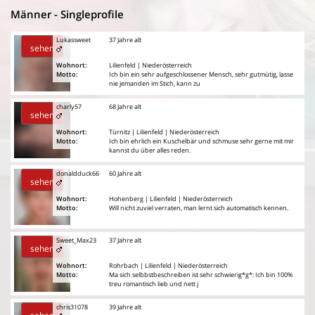
Männer - Singleprofile
Lukassweet
37 Jahre alt
sehen
Wohnort:
Lilienfeld | Niederösterreich
Motto:
Ich bin ein sehr aufgeschlossener Mensch, sehr gutmütig, lasse
nie jemanden im Stich, kann zu
charly57
68 Jahre alt
sehen
Wohnort:
Türnitz | Lilienfeld | Niederösterreich
Motto:
Ich bin ehrlich ein Kuschelbär und schmuse sehr gerne mit mir
kannst du über alles reden.
donaldduck66
60 Jahre alt
sehen
Wohnort:
Hohenberg | Lilienfeld | Niederösterreich
Motto:
Will nicht zuviel verraten, man lernt sich automatisch kennen.
Sweet_Max23
37 Jahre alt
sehen
Wohnort:
Rohrbach | Lilienfeld | Niederösterreich
Motto:
Ma sich selbbstbeschreiben ist sehr schwierig*g*: Ich bin 100%
treu romantisch lieb und nett j
chris31078
39 Jahre alt