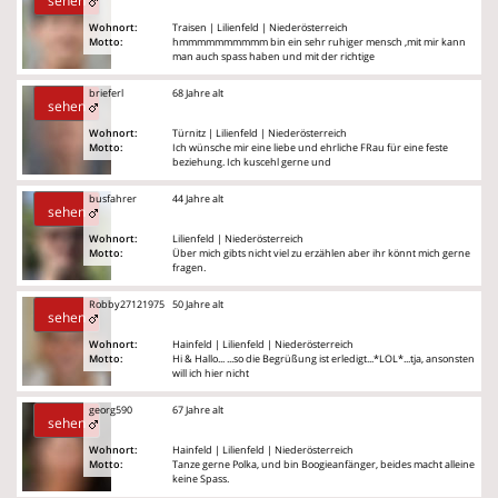
sehen
Wohnort:
Traisen | Lilienfeld | Niederösterreich
Motto:
hmmmmmmmmmm bin ein sehr ruhiger mensch ,mit mir kann
man auch spass haben und mit der richtige
brieferl
68 Jahre alt
sehen
Wohnort:
Türnitz | Lilienfeld | Niederösterreich
Motto:
Ich wünsche mir eine liebe und ehrliche FRau für eine feste
beziehung. Ich kuscehl gerne und
busfahrer
44 Jahre alt
sehen
Wohnort:
Lilienfeld | Niederösterreich
Motto:
Über mich gibts nicht viel zu erzählen aber ihr könnt mich gerne
fragen.
Robby27121975
50 Jahre alt
sehen
Wohnort:
Hainfeld | Lilienfeld | Niederösterreich
Motto:
Hi & Hallo... ...so die Begrüßung ist erledigt...*LOL*...tja, ansonsten
will ich hier nicht
georg590
67 Jahre alt
sehen
Wohnort:
Hainfeld | Lilienfeld | Niederösterreich
Motto:
Tanze gerne Polka, und bin Boogieanfänger, beides macht alleine
keine Spass.