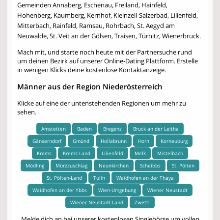
Gemeinden Annaberg, Eschenau, Freiland, Hainfeld,
Hohenberg, Kaumberg, Kernhof, Kleinzell-Salzerbad, Lilienfeld,
Mitterbach, Rainfeld, Ramsau, Rohrbach, St. Aegyd am
Neuwalde, St. Veit an der Gölsen, Traisen, Türnitz, Wienerbruck.
Mach mit, und starte noch heute mit der Partnersuche rund
um deinen Bezirk auf unserer Online-Dating Plattform. Erstelle
in wenigen Klicks deine kostenlose Kontaktanzeige.
Männer aus der Region Niederösterreich
Klicke auf eine der untenstehenden Regionen um mehr zu
sehen.
Amstetten
Baden
Bregenz
Bruck an der Leitha
Gänserndorf
Gmünd
Hollabrunn
Horn
Korneuburg
Krems
Krems-Land
Lilienfeld
Melk
Mistelbach
Mödling
Mürzzuschlag
Neunkirchen
Scheibbs
St. Pölten
St. Pölten-Land
Tulln
Waidhofen an der Thaya
Waidhofen an der Ybbs
Wien-Umgebung
Wiener Neustadt
Wiener Neustadt-Land
Zwettl
Melde dich an bei unserer kostenlosen Singlebörse um vollen