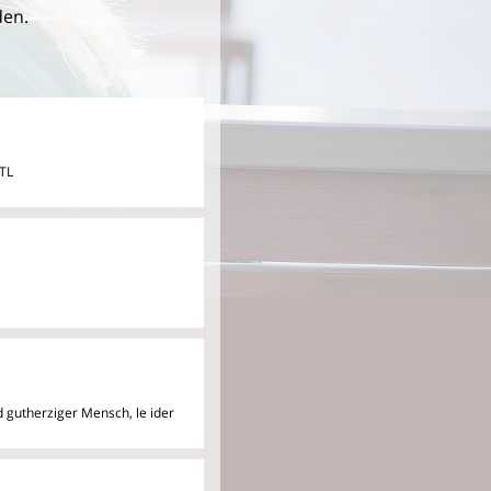
den.
HTL
und gutherziger Mensch, le
ider