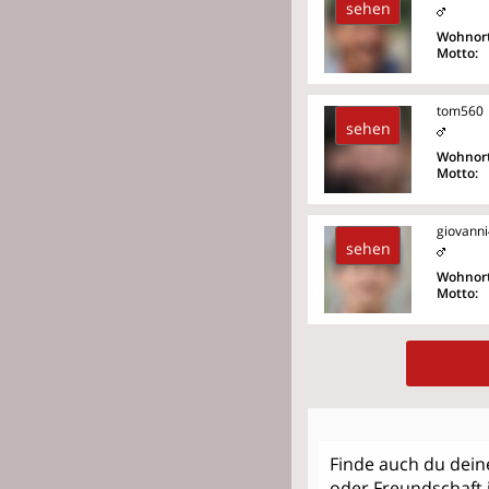
sehen
Wohnort
Motto:
tom560
sehen
Wohnort
Motto:
giovann
sehen
Wohnort
Motto:
Finde auch du dei
oder Freundschaft i