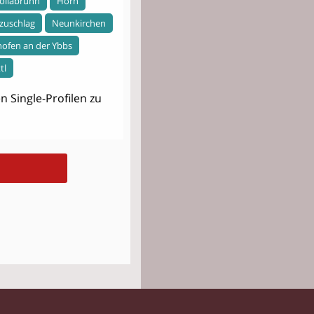
ollabrunn
Horn
zuschlag
Neunkirchen
ofen an der Ybbs
tl
 Single-Profilen zu