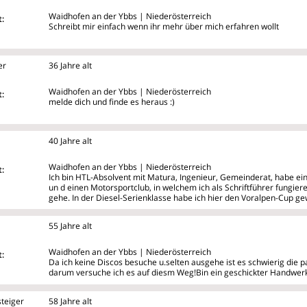
Waidhofen an der Ybbs | Niederösterreich
:
Schreibt mir einfach wenn ihr mehr über mich erfahren wollt
er
36 Jahre alt
Waidhofen an der Ybbs | Niederösterreich
:
melde dich und finde es heraus :)
40 Jahre alt
Waidhofen an der Ybbs | Niederösterreich
:
Ich bin HTL-Absolvent mit Matura, Ingenieur, Gemeinderat, habe e
un
d einen Motorsportclub, in welchem ich als Schriftführer fungiere
gehe. In der Diesel-Serienklasse habe ich hier den Voralpen-Cup g
55 Jahre alt
Waidhofen an der Ybbs | Niederösterreich
:
Da ich keine Discos besuche u.selten ausgehe ist es schwierig die p
darum versuche ich es auf diesm Weg!Bin ein geschickter Handwerk
teiger
58 Jahre alt