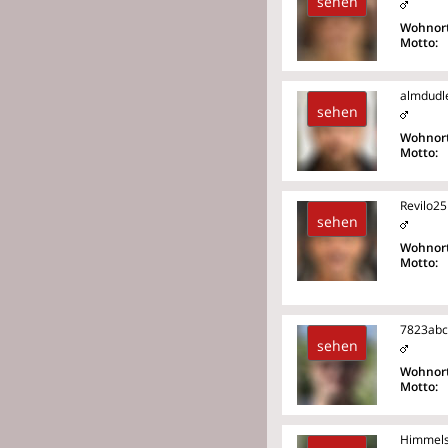
sehen
Wohnort
Motto:
almdudl
sehen
Wohnort
Motto:
Revilo25
sehen
Wohnort
Motto:
7823abc
sehen
Wohnort
Motto:
Himmels