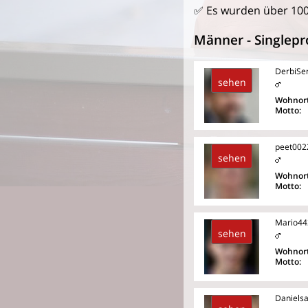
✅ Es wurden über 10
Männer - Singlepro
DerbiSe
sehen
Wohnort
Motto:
peet002
sehen
Wohnort
Motto:
Mario44
sehen
Wohnort
Motto:
Daniels