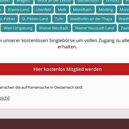
Baden
Bregenz
Bruck an der Leitha
Gänserndorf
Gmünd
H
s
Krems-Land
Lilienfeld
Melk
Mistelbach
Mödling
Mürz
St. Pölten
St. Pölten-Land
Tulln
Waidhofen an der Thaya
Waidh
Wien-Umgebung
Wiener Neustadt
Wiener Neustadt-Land
Zwet
i unserer kostenlosen Singlebörse um vollen Zugang zu allen
erhalten.
Hier kostenlos Mitglied werden
enschen die auf Parnersuche in Oesterreich sind:
eich
]