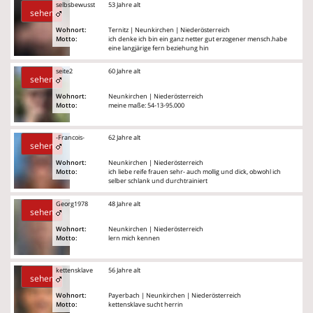
selbsbewusst
53 Jahre alt
sehen
Wohnort:
Ternitz | Neunkirchen | Niederösterreich
Motto:
ich denke ich bin ein ganz netter gut erzogener mensch.habe
eine langjärige fern beziehung hin
seite2
60 Jahre alt
sehen
Wohnort:
Neunkirchen | Niederösterreich
Motto:
meine maße: 54-13-95.000
-Francois-
62 Jahre alt
sehen
Wohnort:
Neunkirchen | Niederösterreich
Motto:
ich liebe reife frauen sehr- auch mollig und dick, obwohl ich
selber schlank und durchtrainiert
Georg1978
48 Jahre alt
sehen
Wohnort:
Neunkirchen | Niederösterreich
Motto:
lern mich kennen
kettensklave
56 Jahre alt
sehen
Wohnort:
Payerbach | Neunkirchen | Niederösterreich
Motto:
kettensklave sucht herrin