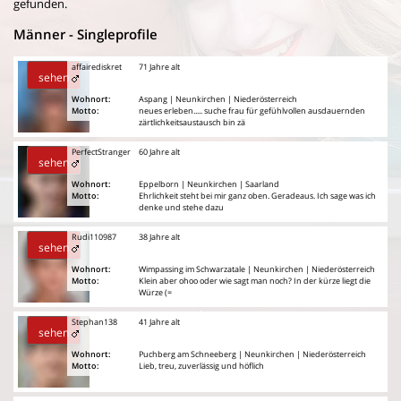
gefunden.
Männer - Singleprofile
affairediskret
71 Jahre alt
sehen
Wohnort:
Aspang | Neunkirchen | Niederösterreich
Motto:
neues erleben..... suche frau für gefühlvollen ausdauernden
zärtlichkeitsaustausch bin zä
PerfectStranger
60 Jahre alt
sehen
Wohnort:
Eppelborn | Neunkirchen | Saarland
Motto:
Ehrlichkeit steht bei mir ganz oben. Geradeaus. Ich sage was ich
denke und stehe dazu
Rudi110987
38 Jahre alt
sehen
Wohnort:
Wimpassing im Schwarzatale | Neunkirchen | Niederösterreich
Motto:
Klein aber ohoo oder wie sagt man noch? In der kürze liegt die
Würze (=
Stephan138
41 Jahre alt
sehen
Wohnort:
Puchberg am Schneeberg | Neunkirchen | Niederösterreich
Motto:
Lieb, treu, zuverlässig und höflich