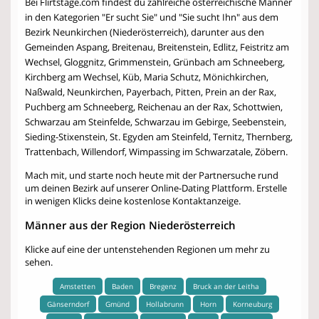
Bei Flirtstage.com findest du zahlreiche österreichische Männer
in den Kategorien "Er sucht Sie" und "Sie sucht Ihn" aus dem
Bezirk Neunkirchen (Niederösterreich), darunter aus den
Gemeinden Aspang, Breitenau, Breitenstein, Edlitz, Feistritz am
Wechsel, Gloggnitz, Grimmenstein, Grünbach am Schneeberg,
Kirchberg am Wechsel, Küb, Maria Schutz, Mönichkirchen,
Naßwald, Neunkirchen, Payerbach, Pitten, Prein an der Rax,
Puchberg am Schneeberg, Reichenau an der Rax, Schottwien,
Schwarzau am Steinfelde, Schwarzau im Gebirge, Seebenstein,
Sieding-Stixenstein, St. Egyden am Steinfeld, Ternitz, Thernberg,
Trattenbach, Willendorf, Wimpassing im Schwarzatale, Zöbern.
Mach mit, und starte noch heute mit der Partnersuche rund
um deinen Bezirk auf unserer Online-Dating Plattform. Erstelle
in wenigen Klicks deine kostenlose Kontaktanzeige.
Männer aus der Region Niederösterreich
Klicke auf eine der untenstehenden Regionen um mehr zu
sehen.
Amstetten
Baden
Bregenz
Bruck an der Leitha
Gänserndorf
Gmünd
Hollabrunn
Horn
Korneuburg