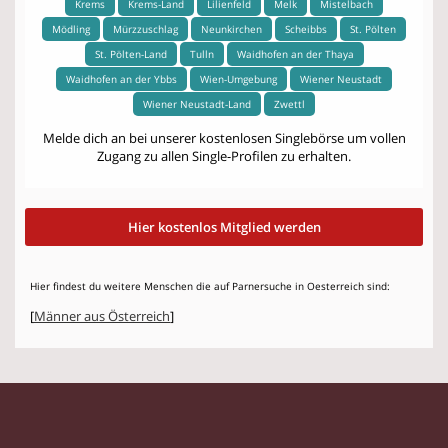
Krems
Krems-Land
Lilienfeld
Melk
Mistelbach
Mödling
Mürzzuschlag
Neunkirchen
Scheibbs
St. Pölten
St. Pölten-Land
Tulln
Waidhofen an der Thaya
Waidhofen an der Ybbs
Wien-Umgebung
Wiener Neustadt
Wiener Neustadt-Land
Zwettl
Melde dich an bei unserer kostenlosen Singlebörse um vollen
Zugang zu allen Single-Profilen zu erhalten.
Hier kostenlos Mitglied werden
Hier findest du weitere Menschen die auf Parnersuche in Oesterreich sind:
[
Männer aus Österreich
]