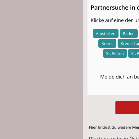
Partnersuche in 
Klicke auf eine der
Amstetten
Baden
Krems
Krems-La
St. Pölten
St. 
Melde dich an be
Hier findest du weitere Me
[
Partnersuche in Öst