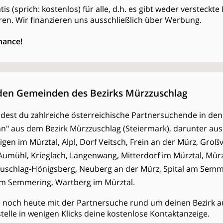
atis (sprich: kostenlos) für alle, d.h. es gibt weder versteckt
en. Wir finanzieren uns ausschließlich über Werbung.
hance!
 den Gemeinden des Bezirks Mürzzuschlag
indest du zahlreiche österreichische Partnersuchende in den
 Ihn" aus dem Bezirk Mürzzuschlag (Steiermark), darunter a
gen im Mürztal, Alpl, Dorf Veitsch, Frein an der Mürz, Großv
Aumühl, Krieglach, Langenwang, Mitterdorf im Mürztal, Mür
uschlag-Hönigsberg, Neuberg an der Mürz, Spital am Semm
am Semmering, Wartberg im Mürztal.
e noch heute mit der Partnersuche rund um deinen Bezirk a
stelle in wenigen Klicks deine kostenlose Kontaktanzeige.