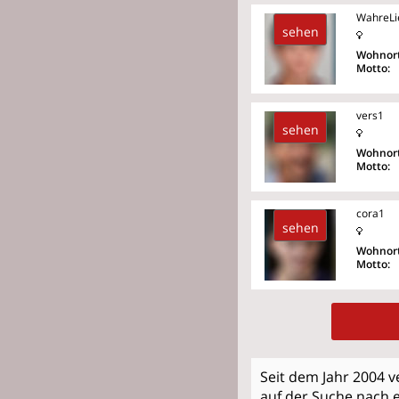
WahreLi
sehen
Wohnort
Motto:
vers1
sehen
Wohnort
Motto:
cora1
sehen
Wohnort
Motto:
Seit dem Jahr 2004 
auf der Suche nach e