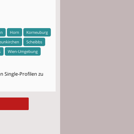
nn
Horn
Korneuburg
eunkirchen
Scheibbs
s
Wien-Umgebung
 Single-Profilen zu