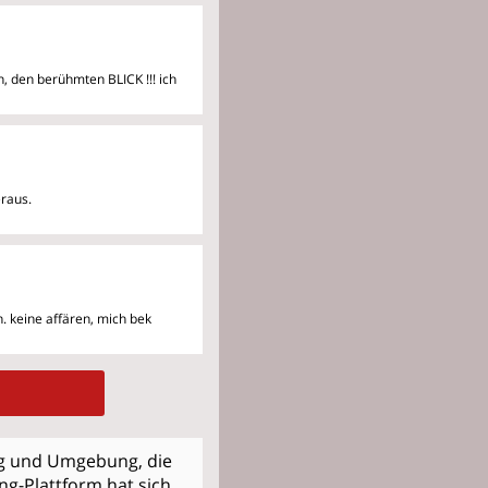
n, den berühmten BLICK !!!
ich
raus.
n. keine affären, mich bek
ag und Umgebung, die
ng-Plattform hat sich