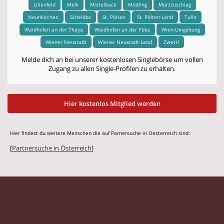
Lilienfeld
Melk
Mistelbach
Mödling
Mürzzuschlag
Neunkirchen
Scheibbs
St. Pölten
St. Pölten-Land
Tulln
Waidhofen an der Thaya
Waidhofen an der Ybbs
Wien-Umgebung
Wiener Neustadt
Wiener Neustadt-Land
Zwettl
Melde dich an bei unserer kostenlosen Singlebörse um vollen
Zugang zu allen Single-Profilen zu erhalten.
Hier kostenlos Mitglied werden
Hier findest du weitere Menschen die auf Parnersuche in Oesterreich sind:
[
Partnersuche in Österreich
]