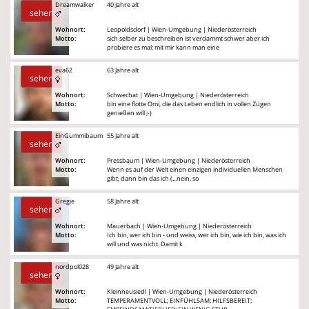
Dreamwalker
40 Jahre alt
sehen
Wohnort:
Leopoldsdorf | Wien-Umgebung | Niederösterreich
Motto:
sich selber zu beschreiben ist verdammt schwer aber ich
probiere es mal: mit mir kann man eine
eva62
63 Jahre alt
sehen
Wohnort:
Schwechat | Wien-Umgebung | Niederösterreich
Motto:
bin eine flotte Omi, die das Leben endlich in vollen Zügen
genießen will ;-)
EinGummibaum
55 Jahre alt
sehen
Wohnort:
Pressbaum | Wien-Umgebung | Niederösterreich
Motto:
Wenn es auf der Welt einen einzigen individuellen Menschen
gibt, dann bin das ich (...nein, so
Gregie
58 Jahre alt
sehen
Wohnort:
Mauerbach | Wien-Umgebung | Niederösterreich
Motto:
Ich bin, wer ich bin - und weiss, wer ich bin, wie ich bin, was ich
will und was nicht. Damit k
nordpol028
49 Jahre alt
sehen
Wohnort:
Kleinneusiedl | Wien-Umgebung | Niederösterreich
Motto:
TEMPERAMENTVOLL; EINFÜHLSAM; HILFSBEREIT;