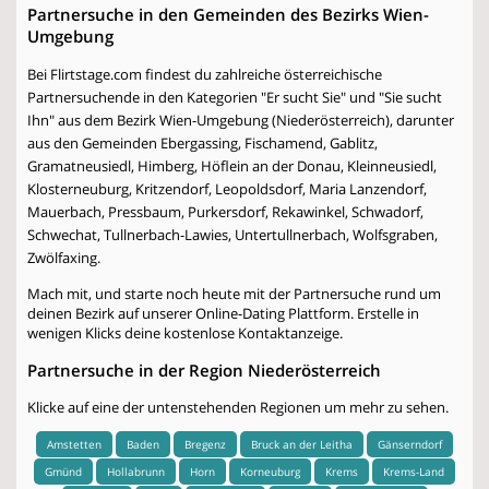
Partnersuche in den Gemeinden des Bezirks Wien-
Umgebung
Bei Flirtstage.com findest du zahlreiche österreichische
Partnersuchende in den Kategorien "Er sucht Sie" und "Sie sucht
Ihn" aus dem Bezirk Wien-Umgebung (Niederösterreich), darunter
aus den Gemeinden Ebergassing, Fischamend, Gablitz,
Gramatneusiedl, Himberg, Höflein an der Donau, Kleinneusiedl,
Klosterneuburg, Kritzendorf, Leopoldsdorf, Maria Lanzendorf,
Mauerbach, Pressbaum, Purkersdorf, Rekawinkel, Schwadorf,
Schwechat, Tullnerbach-Lawies, Untertullnerbach, Wolfsgraben,
Zwölfaxing.
Mach mit, und starte noch heute mit der Partnersuche rund um
deinen Bezirk auf unserer Online-Dating Plattform. Erstelle in
wenigen Klicks deine kostenlose Kontaktanzeige.
Partnersuche in der Region Niederösterreich
Klicke auf eine der untenstehenden Regionen um mehr zu sehen.
Amstetten
Baden
Bregenz
Bruck an der Leitha
Gänserndorf
Gmünd
Hollabrunn
Horn
Korneuburg
Krems
Krems-Land