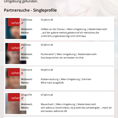
Umgebung gefunden.
Partnersuche - Singleprofile
Lacrimosa
52 Jahre alt
sehen
Wohnort:
Höflein an der Donau | Wien-Umgebung | Niederösterreich
Motto:
...auf der galerie meines geistes traf ich menschen,die
unehrlich,unglaubwürdig und nicht loya
espresso
63 Jahre alt
sehen
Wohnort:
Purkersdorf | Wien-Umgebung | Niederösterreich
Motto:
Das besprechen wir am besten im chat
rosemarie
64 Jahre alt
sehen
Wohnort:
Klosterneuburg | Wien-Umgebung | Kärnten
Motto:
Wird noch ausgefüllt.
virago750
67 Jahre alt
sehen
Wohnort:
Mauerbach | Wien-Umgebung | Niederösterreich
Motto:
sich selbst zu beschreiben, ist ja wohl das schwierigste ... mach dir
eim besten selbst ein Bil