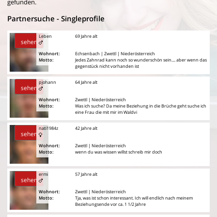
gefunden.
Partnersuche - Singleprofile
Leben
69 Jahre alt
sehen
Wohnort:
Echsenbach | Zwettl | Niederösterreich
Motto:
Jedes Zahnrad kann noch so wunderschön sein.... aber wenn das
gegenstück nicht vorhanden ist
pjohann
64 Jahre alt
sehen
Wohnort:
Zwettl | Niederösterreich
Motto:
Was ich suche? Da meine Beziehung in die Brüche geht suche ich
eine Frau die mit mir im Waldvi
nati1984z
42 Jahre alt
sehen
Wohnort:
Zwettl | Niederösterreich
Motto:
wenn du was wissen willst schreib mir doch
ermi
57 Jahre alt
sehen
Wohnort:
Zwettl | Niederösterreich
Motto:
Tja, was ist schon interessant. Ich will endlich nach meinem
Beziehungsende vor ca. 1 1/2 Jahre