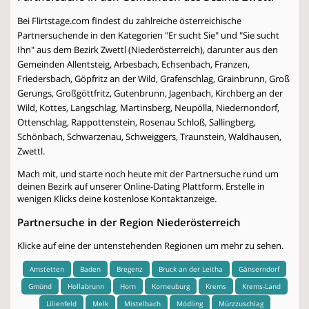
Bei Flirtstage.com findest du zahlreiche österreichische
Partnersuchende in den Kategorien "Er sucht Sie" und "Sie sucht
Ihn" aus dem Bezirk Zwettl (Niederösterreich), darunter aus den
Gemeinden Allentsteig, Arbesbach, Echsenbach, Franzen,
Friedersbach, Göpfritz an der Wild, Grafenschlag, Grainbrunn, Groß
Gerungs, Großgöttfritz, Gutenbrunn, Jagenbach, Kirchberg an der
Wild, Kottes, Langschlag, Martinsberg, Neupölla, Niedernondorf,
Ottenschlag, Rappottenstein, Rosenau Schloß, Sallingberg,
Schönbach, Schwarzenau, Schweiggers, Traunstein, Waldhausen,
Zwettl.
Mach mit, und starte noch heute mit der Partnersuche rund um
deinen Bezirk auf unserer Online-Dating Plattform. Erstelle in
wenigen Klicks deine kostenlose Kontaktanzeige.
Partnersuche in der Region Niederösterreich
Klicke auf eine der untenstehenden Regionen um mehr zu sehen.
Amstetten
Baden
Bregenz
Bruck an der Leitha
Gänserndorf
Gmünd
Hollabrunn
Horn
Korneuburg
Krems
Krems-Land
Lilienfeld
Melk
Mistelbach
Mödling
Mürzzuschlag