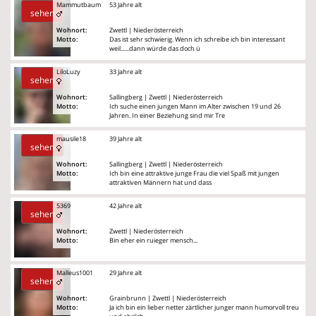
Mammutbaum
53 Jahre alt
sehen
Wohnort:
Zwettl | Niederösterreich
Motto:
Das ist sehr schwierig. Wenn ich schreibe ich bin interessant
weil......dann würde das doch ü
LiloLuzy
33 Jahre alt
sehen
Wohnort:
Sallingberg | Zwettl | Niederösterreich
Motto:
Ich suche einen jungen Mann im Alter zwischen 19 und 26
Jahren. In einer Beziehung sind mir Tre
mausile18
39 Jahre alt
sehen
Wohnort:
Sallingberg | Zwettl | Niederösterreich
Motto:
Ich bin eine attraktive junge Frau die viel Spaß mit jungen
attraktiven Männern hat und dass
5369
42 Jahre alt
sehen
Wohnort:
Zwettl | Niederösterreich
Motto:
Bin eher ein ruieger mensch...
Malleus1001
29 Jahre alt
sehen
Wohnort:
Grainbrunn | Zwettl | Niederösterreich
Motto:
Ja ich bin ein lieber netter zärtlicher junger mann humorvoll treu