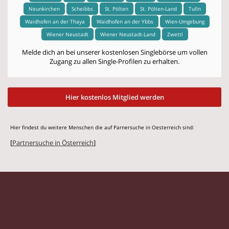
Neunkirchen
Scheibbs
St. Pölten
St. Pölten-Land
Tulln
Waidhofen an der Thaya
Waidhofen an der Ybbs
Wien-Umgebung
Wiener Neustadt
Wiener Neustadt-Land
Zwettl
Melde dich an bei unserer kostenlosen Singlebörse um vollen
Zugang zu allen Single-Profilen zu erhalten.
Hier kostenlos Mitglied werden
Hier findest du weitere Menschen die auf Parnersuche in Oesterreich sind:
[
Partnersuche in Österreich
]