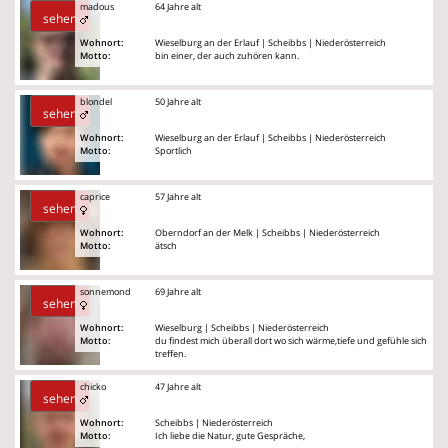
madous
64 Jahre alt
sehen
Wohnort:
Wieselburg an der Erlauf | Scheibbs | Niederösterreich
Motto:
bin einer, der auch zuhören kann.
blondel
50 Jahre alt
sehen
Wohnort:
Wieselburg an der Erlauf | Scheibbs | Niederösterreich
Motto:
Sportlich
caprice
57 Jahre alt
sehen
Wohnort:
Oberndorf an der Melk | Scheibbs | Niederösterreich
Motto:
ätsch
sonnemond
69 Jahre alt
sehen
Wohnort:
Wieselburg | Scheibbs | Niederösterreich
Motto:
du findest mich überall dort wo sich wärme,tiefe und gefühle sich
treffen.
chicko
47 Jahre alt
sehen
Wohnort:
Scheibbs | Niederösterreich
Motto:
Ich liebe die Natur, gute Gespräche,