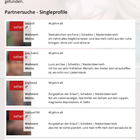
gefunden.
Partnersuche - Singleprofile
seppoS
46 Jahre alt
sehen
Wohnort:
Steinakirchen am Forst | Scheibbs | Niederösterreich
Motto:
ich nehm alles möglichst locker und lass mich nicht aus der ruhe
bringen. ohne uhr und ohne te
goa_babsi
40 Jahre alt
sehen
Wohnort:
Lunz am See | Scheibbs | Niederösterreich
Motto:
Ich bin ein sehr fröhlicher Mensch, der immer dort anzutreffen
ist, wo nicht nur Lästermäule
psycosad
58 Jahre alt
sehen
Wohnort:
Purgstall an der Erlauf | Scheibbs | Niederösterreich
Motto:
Bin ein Lebenslustiger, fast immer ein lächeln auf den Lippen,
mag keine depressiven, in Selbs
manuel190
40 Jahre alt
sehen
Wohnort:
Purgstall an der Erlauf | Scheibbs | Niederösterreich
Motto:
also mir ist nichts peinlich. und man trifft mich dort wo was los ist