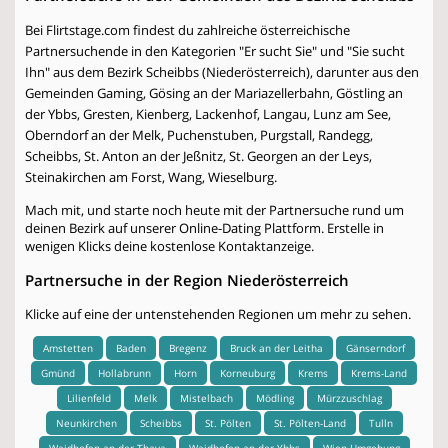
Bei Flirtstage.com findest du zahlreiche österreichische
Partnersuchende in den Kategorien "Er sucht Sie" und "Sie sucht
Ihn" aus dem Bezirk Scheibbs (Niederösterreich), darunter aus den
Gemeinden Gaming, Gösing an der Mariazellerbahn, Göstling an
der Ybbs, Gresten, Kienberg, Lackenhof, Langau, Lunz am See,
Oberndorf an der Melk, Puchenstuben, Purgstall, Randegg,
Scheibbs, St. Anton an der Jeßnitz, St. Georgen an der Leys,
Steinakirchen am Forst, Wang, Wieselburg.
Mach mit, und starte noch heute mit der Partnersuche rund um
deinen Bezirk auf unserer Online-Dating Plattform. Erstelle in
wenigen Klicks deine kostenlose Kontaktanzeige.
Partnersuche in der Region Niederösterreich
Klicke auf eine der untenstehenden Regionen um mehr zu sehen.
Amstetten
Baden
Bregenz
Bruck an der Leitha
Gänserndorf
Gmünd
Hollabrunn
Horn
Korneuburg
Krems
Krems-Land
Lilienfeld
Melk
Mistelbach
Mödling
Mürzzuschlag
Neunkirchen
Scheibbs
St. Pölten
St. Pölten-Land
Tulln
Waidhofen an der Thaya
Waidhofen an der Ybbs
Wien-Umgebung